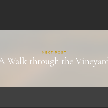
NEXT POST
A Walk through the Vineyar