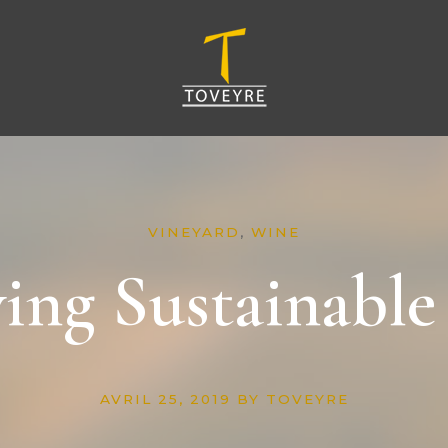
VINEYARD
,
WINE
ing Sustainable
AVRIL 25, 2019
BY
TOVEYRE